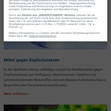
Mittel gegen Kopfschmerzen
In der Apotheke stehen vielfältige rezeptfreie Medikamente gegen
Kopfschmerzen zur Verfügung. Meist kommen Tabletten mit
schmerzlindernden Wirkstoffen wie zum Beispiel Acetylsalicylsäure,
Ibuprofen oder Paracetamol zum Einsatz.
Mehr erfahren