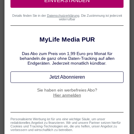
1 / 5
Pfefferminzöl bei Kopfschmerzen
Pfefferminzöl ist wirkungsvoll bei akuten
Spannungskopfschmerzen und besitzt schmerzlindernde
Eigenschaften. Es wird oft als alkoholische Lösung zur
äußerlichen Anwendung angeboten und besitzt eine sehr gute
Verträglichkeit. Das Pfefferminzöl wird auf verspannte oder
schmerzende Stellen gerieben und kann auch bei Kindern ab
dem 6. Lebensjahr angewendet werden.