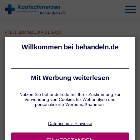
Kopfschmerzen
behandeln
PFEFFERMINZE, KÄLTE & CO.
Hausmittel gegen
Kopfschmerzen
Viele Betroffene sind auf der Suche nach alternativen
Behandlungsmethoden bei Kopfschmerzen. Speziell die Hausmittel
aus Großmutters Trickkiste stehen hoch im Kurs. Doch können
Pfefferminze, kalte Umschläge oder Teufelskralle wirklich helfen?
Erfahren Sie hier mehr über diese und weitere Hausmittel gegen
Kopfschmerzen.
Hausmittel gegen Kopfschmerzen: Ein
Überblick